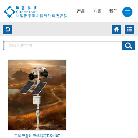
产品
方案
我们
卫星应急叫应终端QT-Ku107