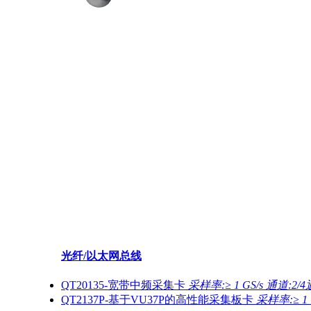
光纤/以太网总线
QT20135-宽带中频采集卡
采样率:≥ 1 GS/s 通道:2/
QT2137P-基于VU37P的高性能采集板卡
采样率:≥ 1 