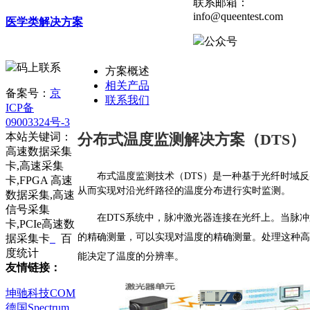
联系邮箱：
info@queentest.com
医学类解决方案
公众号
码上联系
方案概述
相关产品
备案号：
京
联系我们
ICP备
09003324号-3
分布式温度监测解决方案（DTS）
本站关键词：
高速数据采集
卡,高速采集
布式温度监测技术（DTS）是一种基于光纤时域
卡,FPGA 高速
从而实现对沿光纤路径的温度分布进行实时监测。
数据采集,高速
信号采集
在DTS系统中，脉冲激光器连接在光纤上。当脉
卡,PCIe高速数
的精确测量，可以实现对温度的精确测量。处理这种高
据采集卡
百
度统计
能决定了温度的分辨率。
友情链接：
坤驰科技COM
德国Spectrum