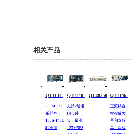
相关产品
QT1144-
QT1140-
QT20350L-
QT1146-
PCIe总
PCIe总
高速采
PCIe直
线直流
线直流
集播放
流耦合
250MSPS
支持2通道
直流耦合
耦合采
耦合采
卡
采集卡
采样率，
同步采
程控放大
集卡
集卡
16bit/14bit
集；最高
器和支持
转换精
125MSPS
单、双极