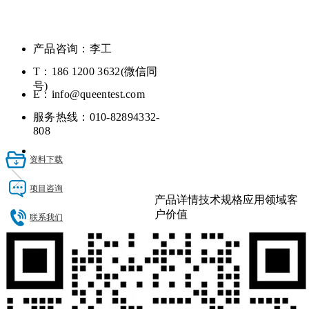
产品咨询：李工
T：186 1200 3632(微信同
号)
E：info@queentest.com
服务热线：010-82894332-
808
资料下载
项目咨询
产品详情
技术规格
应用领域
客
户价值
联系我们
产品简介
QT7041板卡是一款基于双V7
QT7041-6U VPX载板与处理板
的高性能6UVPX载板。板载2
双 V7 的高性能 6U VPX 载板
个HPC形式的FMC连接器和1