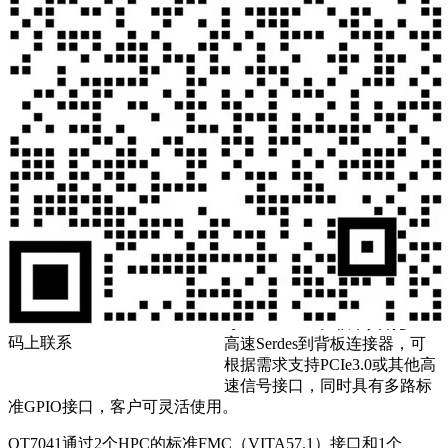
个HSPC形式的FMC+连接器。
板卡选用了Xilinx公司7系
FPGA中最高端的Virtex7系列
中的XC7VX690T-2FFG1761和
XC7VX690T-2FFG1927各1
颗，组成双FPGA处理模块，
搭配1颗XC3S200AN-4FTG256
作为控制模块。其中
XC7VX690T-2FFG1761搭配2
组共10片（每组其中1片作为
ECC校验）16bit4Gb的DDR3-
1866SDRAM,XC7VX690T-
2FFG1927搭配5片（其中1片作
为ECC校验）相同规格的
DDR3S DRAM和1片36Mb的
QDRII SRAM。板卡具有多组
码上联系
高速Serdes到背板连接器，可
根据需求支持PCIe3.0或其他高
速信号接口，同时具有多路标
准GPIO接口，客户可灵活使用。
QT7041通过2个HPC的标准FMC（VITA57.1）接口和1个