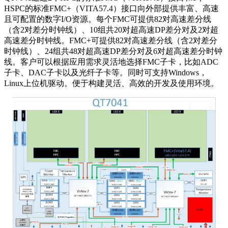
HSPC的标准FMC+（VITA57.4）接口向外部提供丰富、高速
且可配置的数字I/O资源。每个FMC可提供82对高速差分线
（含2对差分时钟线）、10组共20对超高速DP差分对及2对超
高速差分时钟线。FMC+可提供82对高速差分线（含2对差分
时钟线）、24组共48对超高速DP差分对及6对超高速差分时钟
线。客户可以根据应用需求灵活地选择FMC子卡，比如ADC
子卡、DAC子卡以及光纤子卡等。同时可支持Windows，
Linux上位机驱动。便于构建灵活、高效的开发及使用环境。