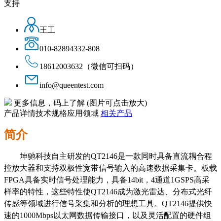
支持
王工
010-82894332-808
18612003632（微信可扫码）
info@queentest.com
更多信息，码上了解
(图片可点击放大)
产品详情
技术规格
应用领域
相关产品
简介
坤驰科技自主研发的
QT2146
是一款同时具备直流耦合程
控放大器和支持双极性宽带信号输入的高速数据采集卡。板载
FPGA
具备实时信号处理能力，具备
14
bit
，
4
通道
1GSPS
高采
样率的
特性
，这些特性使
QT2146
成为激光雷达、分布式光纤
传感等领域进行信号采集和分析的理想工具。
QT
2146
提供快
速的
1000Mbps
以太网
数据传输接口，以及灵活配置的硬件组