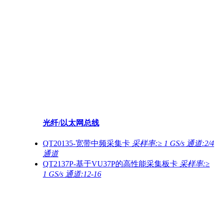
光纤/以太网总线
QT20135-宽带中频采集卡
采样率:≥ 1 GS/s 通道:2/4
通道
QT2137P-基于VU37P的高性能采集板卡
采样率:≥
1 GS/s 通道:12-16