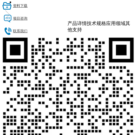
资料下载
项目咨询
产品详情
技术规格
应用领域
其
他支持
联系我们
产品简介
QT7150是一款高分辨率、高采
QT7150-FMC AD 子卡
样率的ADC FMC子板。它提
数据量化16位，有效分辨率
供4路16位250MS/s的A/D通
>11.3；4通道，250MS/s采样
道，全功率模拟-3dB输入带宽
率；支持外部同步/触发输入和
可达900MHz。本产品是基于
输出
ADI公司的AD9467BCPZ-250
模数转换芯片而设计。板卡支
持外部同步/触发输入和输出；
时钟模式支持内部参考时钟、
外部参考/采样时钟输入等多种
模式，时钟选择可通过SPI总线
配置实现。