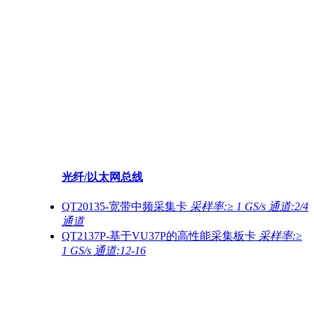
光纤/以太网总线
QT20135-宽带中频采集卡
采样率:≥ 1 GS/s 通道:2/4
通道
QT2137P-基于VU37P的高性能采集板卡
采样率:≥
1 GS/s 通道:12-16