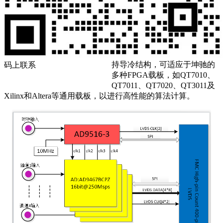
QT7150板卡的电气与机械设计
依据FMC标准
(ANSI/VITA57.1)，通过一个高
密度连接器（HPC）连接至
FPGA载板。前面I/O装配了7个
SSMC同轴连接器。QT7150支
持导冷结构，可适应于坤驰的
码上联系
多种FPGA载板，如QT7010、
QT7011、QT7020、QT3011及
Xilinx和Altera等通用载板，以进行高性能的算法计算。